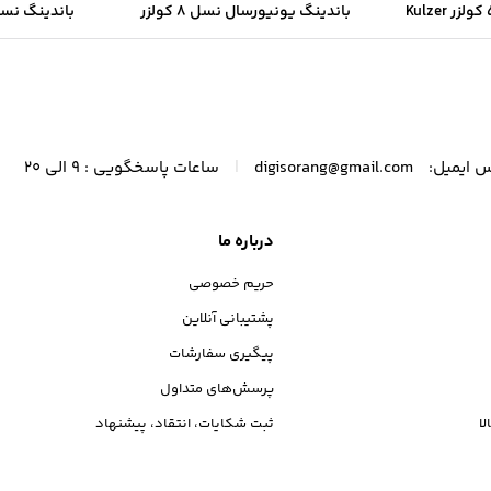
باندینگ یونیورسال نسل ۸ کولزر
باندینگ نسل 5 برند 
KULZER BOND UNIVERSAL
|
 ایمیل:
digisorang@gmail.com
ساعات پاسخگویی : 9 الی 20
درباره ما
حریم خصوصی
پشتیبانی آنلاین
پیگیری سفارشات
پرسش‌های متداول
ا
ثبت شکایات، انتقاد، پیشنهاد