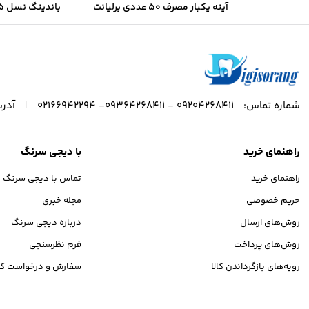
آینه یکبار مصرف 50 عددی برلیانت
باندینگ نسل 5 کولزر Kulzer
Brilliant
|
شماره تماس:
09204268411 - 09364268411- 02166942294
آدرس
راهنمای خرید
با دیجی سرنگ
راهنمای خرید
تماس با دیجی سرنگ
حریم خصوصی
مجله خبری
روش‌های ارسال
درباره دیجی سرنگ
روش‌های پرداخت
فرم نظرسنجی
رویه‌های بازگرداندن کالا
سفارش و درخواست کال