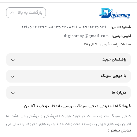
بازگشت به بالا
09204268411 - 09364268411- 02166942294
شماره تماس:
آدرس ایمیل:
digisorang@gmail.com
ساعات پاسخگویی : 9 الی 20
راهنمای خرید
با دیجی سرنگ
درباره ما
فروشگاه اینترنتی دیجی سرنگ ، بررسی، انتخاب و خرید آنلاین
دیجی سرنگ یک وب سایت در حوزه بازار دندانپزشکی و پزشکی می باشد. ما
آخرین روندهای جهانی ، توسعه محصولات جدید و برندهای معروف را دنبال می
نمایش بیشتر
کنیم و آنها را در اختیار شما قرار می دهیم. استفاده از مطالب فروشگاه