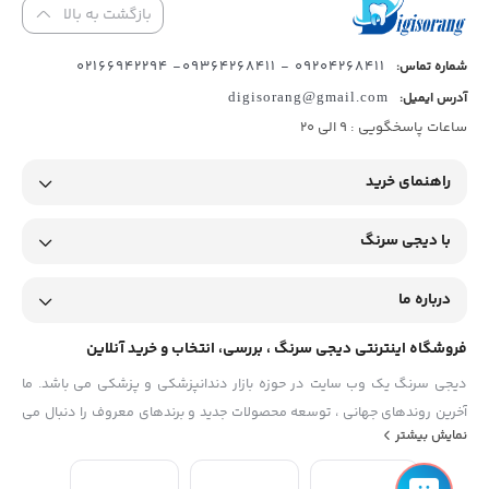
بازگشت به بالا
09204268411 - 09364268411- 02166942294
شماره تماس:
آدرس ایمیل:
digisorang@gmail.com
ساعات پاسخگویی : 9 الی 20
راهنمای خرید
با دیجی سرنگ
درباره ما
فروشگاه اینترنتی دیجی سرنگ ، بررسی، انتخاب و خرید آنلاین
دیجی سرنگ یک وب سایت در حوزه بازار دندانپزشکی و پزشکی می باشد. ما
آخرین روندهای جهانی ، توسعه محصولات جدید و برندهای معروف را دنبال می
نمایش بیشتر
کنیم و آنها را در اختیار شما قرار می دهیم. استفاده از مطالب فروشگاه
اینترنتی دیجی سرنگ فقط برای مقاصد غیرتجاری و با ذکر منبع بلامانع است